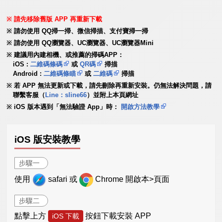
請先移除舊版 APP 再重新下載
請勿使用 QQ掃一掃、微信掃描、支付寶掃一掃
請勿使用 QQ瀏覽器、UC瀏覽器、UC瀏覽器Mini
建議用內建相機、或推薦的掃碼APP：
iOS :
二維碼條碼
或
QR碼
掃描
Android :
二維碼條瞄
或
二維碼
掃描
若 APP 無法更新或下載，請先刪除再重新安裝。仍無法解決問題，請
聯繫客服（
Line：sline66
）並附上本頁網址
iOS 版本遇到「無法驗證 App」時：
開啟方法教學
iOS 版安裝教學
步驟一
使用
safari 或
Chrome 開啟本>頁面
步驟二
點擊上方
按鈕下載安裝 APP
iOS 下載