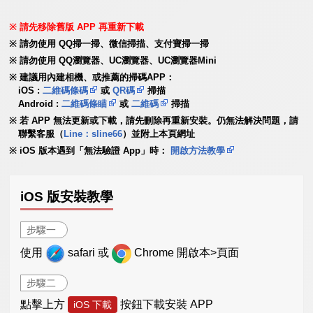
請先移除舊版 APP 再重新下載
請勿使用 QQ掃一掃、微信掃描、支付寶掃一掃
請勿使用 QQ瀏覽器、UC瀏覽器、UC瀏覽器Mini
建議用內建相機、或推薦的掃碼APP：
iOS :
二維碼條碼
或
QR碼
掃描
Android :
二維碼條瞄
或
二維碼
掃描
若 APP 無法更新或下載，請先刪除再重新安裝。仍無法解決問題，請
聯繫客服（
Line：sline66
）並附上本頁網址
iOS 版本遇到「無法驗證 App」時：
開啟方法教學
iOS 版安裝教學
步驟一
使用
safari 或
Chrome 開啟本>頁面
步驟二
點擊上方
按鈕下載安裝 APP
iOS 下載