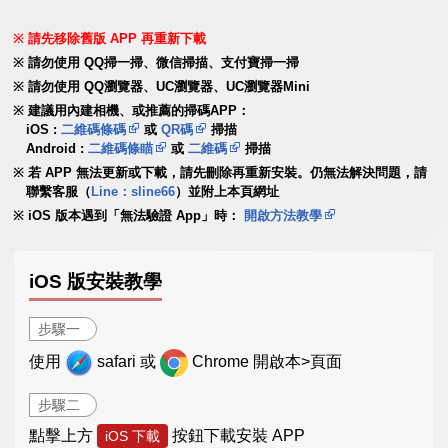
請先移除舊版 APP 再重新下載
請勿使用 QQ掃一掃、微信掃描、支付寶掃一掃
請勿使用 QQ瀏覽器、UC瀏覽器、UC瀏覽器Mini
建議用內建相機、或推薦的掃碼APP：
iOS :
二維碼條碼
或
QR碼
掃描
Android :
二維碼條瞄
或
二維碼
掃描
若 APP 無法更新或下載，請先刪除再重新安裝。仍無法解決問題，請
聯繫客服（
Line：sline66
）並附上本頁網址
iOS 版本遇到「無法驗證 App」時：
開啟方法教學
iOS 版安裝教學
步驟一
使用
safari 或
Chrome 開啟本>頁面
步驟二
點擊上方
按鈕下載安裝 APP
iOS 下載