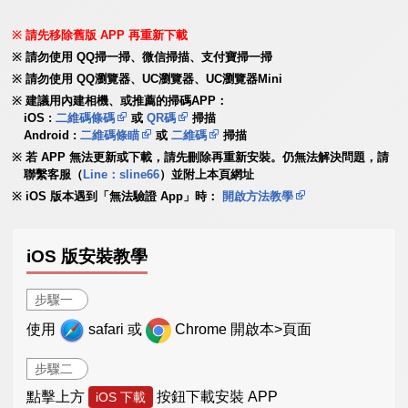
請先移除舊版 APP 再重新下載
請勿使用 QQ掃一掃、微信掃描、支付寶掃一掃
請勿使用 QQ瀏覽器、UC瀏覽器、UC瀏覽器Mini
建議用內建相機、或推薦的掃碼APP：
iOS :
二維碼條碼
或
QR碼
掃描
Android :
二維碼條瞄
或
二維碼
掃描
若 APP 無法更新或下載，請先刪除再重新安裝。仍無法解決問題，請
聯繫客服（
Line：sline66
）並附上本頁網址
iOS 版本遇到「無法驗證 App」時：
開啟方法教學
iOS 版安裝教學
步驟一
使用
safari 或
Chrome 開啟本>頁面
步驟二
點擊上方
按鈕下載安裝 APP
iOS 下載